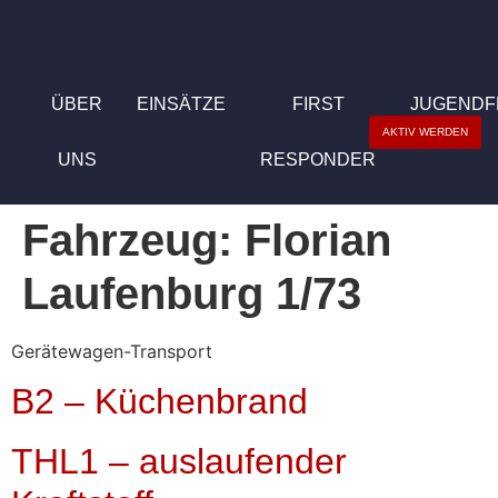
ÜBER
EINSÄTZE
FIRST
JUGEND
AKTIV WERDEN
UNS
RESPONDER
Fahrzeug:
Florian
Laufenburg 1/73
Gerätewagen-Transport
B2 – Küchenbrand
THL1 – auslaufender