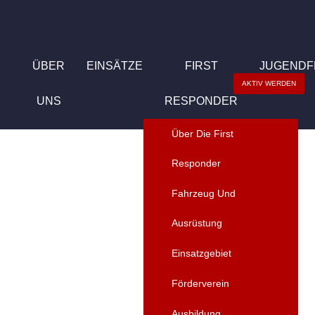
ÜBER
EINSÄTZE
FIRST
JUGEND
AKTIV WERDEN
UNS
RESPONDER
Über Die First
Responder
Fahrzeug Und
Einsatzge
Ausrüstung
Einsatzgebiet
First
Förderverein
Ausbildung