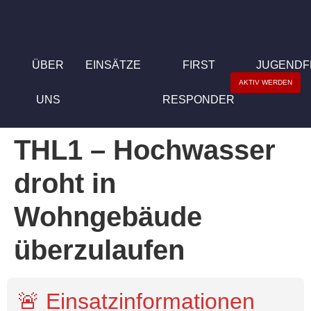
ÜBER
EINSÄTZE
FIRST
JUGEND
AKTIV WERDEN
UNS
RESPONDER
THL1 – Hochwasser
droht in
Wohngebäude
überzulaufen
🚨 Einsatzinformationen