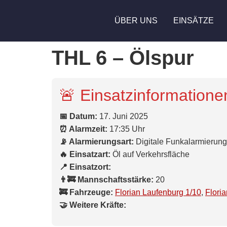
ÜBER UNS
EINSÄTZE
THL 6 – Ölspur
🚨 Einsatzinformatione
📅 Datum:
17. Juni 2025
⏰ Alarmzeit:
17:35 Uhr
📡 Alarmierungsart:
Digitale Funkalarmierung
🔥 Einsatzart:
Öl auf Verkehrsfläche
📍 Einsatzort:
👨‍🚒 Mannschaftsstärke:
20
🚒 Fahrzeuge:
Florian Laufenburg 1/10
,
Flori
🤝 Weitere Kräfte: