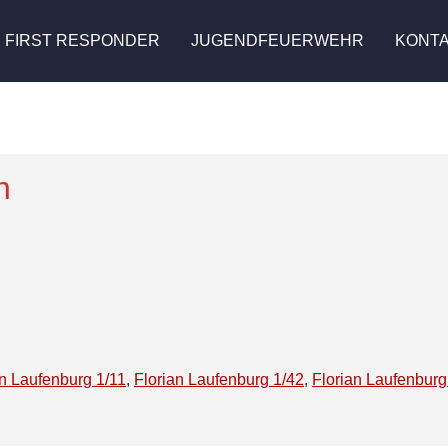
FIRST RESPONDER
JUGENDFEUERWEHR
KONT
n
an Laufenburg 1/11
,
Florian Laufenburg 1/42
,
Florian Laufenburg