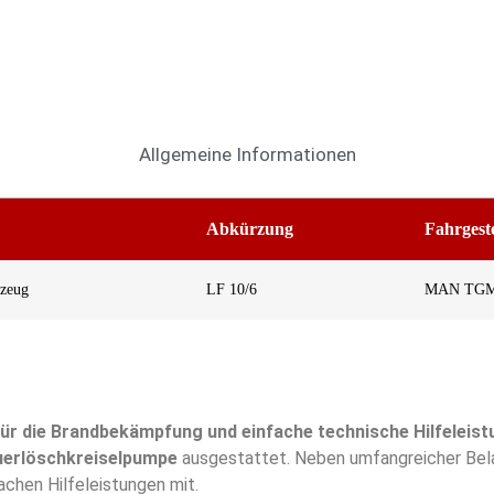
Allgemeine Informationen
Abkürzung
Fahrgest
rzeug
LF 10/6
MAN TGM 1
ür die Brandbekämpfung und einfache technische Hilfeleis
uerlöschkreiselpumpe
ausgestattet. Neben umfangreicher Bela
chen Hilfeleistungen mit.