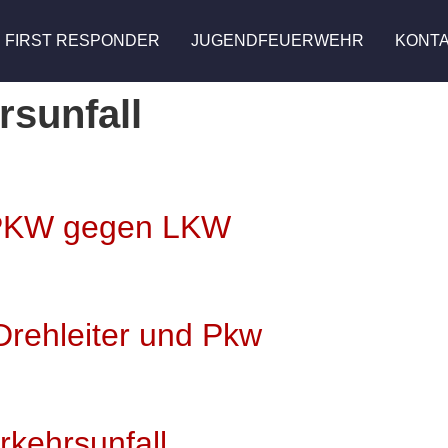
FIRST RESPONDER
JUGENDFEUERWEHR
KONT
rsunfall
l PKW gegen LKW
Drehleiter und Pkw
rkehrsunfall