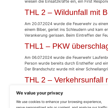
wiesen die Einsatzkräfte ein, ein First Respo
THL 2 – Wildunfall mit B
Am 20.07.2024 wurde die Feuerwehr zu einem V
einem Biber, geriet ins Schleudern und kam e
Verankerung gerissen. Beim Eintreffen der Feu
THL1 – PKW überschla
Am 06.07.2024 wurde die Feuerwehr Laufenburg
Person wurde bereits durch Ersthelfer und ei
Der Brandschutz wurde mit einer Schnellangriff
THL 2 – Verkehrsunfall
Am 02.05.2024 wurde die Feuerwehr zu einem V
We value your privacy
Fahrzeuge kollidiert waren, wobei eines seitl
We use cookies to enhance your browsing experience,
umgekippten Fahrzeugs war nicht eingeklemmt,
serve personalized ads or content, and analyze our traffic