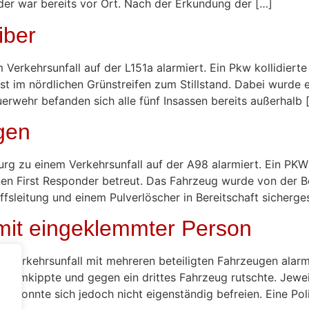
nder war bereits vor Ort. Nach der Erkundung der […]
iber
erkehrsunfall auf der L151a alarmiert. Ein Pkw kollidierte
rst im nördlichen Grünstreifen zum Stillstand. Dabei wurd
erwehr befanden sich alle fünf Insassen bereits außerhalb 
gen
 zu einem Verkehrsunfall auf der A98 alarmiert. Ein PKW la
nen First Responder betreut. Das Fahrzeug wurde von der B
sleitung und einem Pulverlöscher in Bereitschaft sichergest
 mit eingeklemmter Person
erkehrsunfall mit mehreren beteiligten Fahrzeugen alarmier
ich umkippte und gegen ein drittes Fahrzeug rutschte. Jewei
 konnte sich jedoch nicht eigenständig befreien. Eine Poli
.