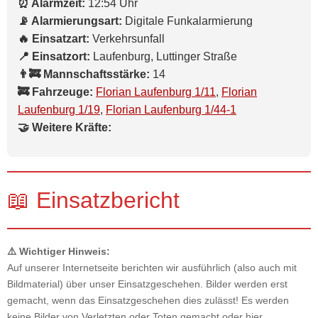
⏰ Alarmzeit:
12:54 Uhr
📡 Alarmierungsart:
Digitale Funkalarmierung
🔥 Einsatzart:
Verkehrsunfall
📍 Einsatzort:
Laufenburg, Luttinger Straße
👨‍🚒 Mannschaftsstärke:
14
🚒 Fahrzeuge:
Florian Laufenburg 1/11
,
Florian
Laufenburg 1/19
,
Florian Laufenburg 1/44-1
🤝 Weitere Kräfte:
📖 Einsatzbericht
⚠️ Wichtiger Hinweis:
Auf unserer Internetseite berichten wir ausführlich (also auch mit
Bildmaterial) über unser Einsatzgeschehen. Bilder werden erst
gemacht, wenn das Einsatzgeschehen dies zulässt! Es werden
keine Bilder von Verletzten oder Toten gemacht oder hier