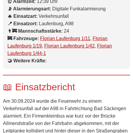
⏰ Alarmzeit:
12:39 Uhr
📡 Alarmierungsart:
Digitale Funkalarmierung
🔥 Einsatzart:
Verkehrsunfall
📍 Einsatzort:
Laufenburg, A98
👨‍🚒 Mannschaftsstärke:
24
🚒 Fahrzeuge:
Florian Laufenburg 1/11
,
Florian
Laufenburg 1/19
,
Florian Laufenburg 1/42
,
Florian
Laufenburg 1/44-1
🤝 Weitere Kräfte:
📖 Einsatzbericht
Am 30.09.2024 wurde die Feuerwehr zu einem
Verkehrsunfall auf der A98 in Fahrtrichtung Bad Säckingen
alarmiert. Ein Firmenkleinbus war kurz vor der Brücke
Allmendstraße von der Fahrbahn abgekommen, mit der
Leitplanke kollidiert und hinter dieser in den Straßengraben