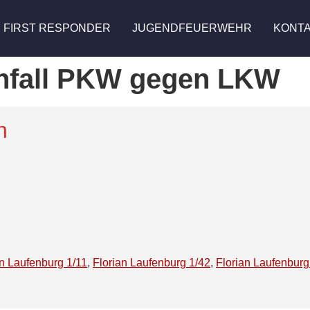
FIRST RESPONDER
JUGENDFEUERWEHR
KONT
nfall PKW gegen LKW
n
an Laufenburg 1/11
,
Florian Laufenburg 1/42
,
Florian Laufenburg