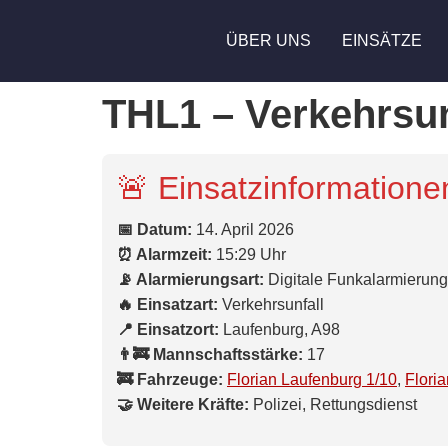
ÜBER UNS
EINSÄTZE
THL1 – Verkehrsu
🚨 Einsatzinformatione
📅 Datum:
14. April 2026
⏰ Alarmzeit:
15:29 Uhr
📡 Alarmierungsart:
Digitale Funkalarmierung
🔥 Einsatzart:
Verkehrsunfall
📍 Einsatzort:
Laufenburg, A98
👨‍🚒 Mannschaftsstärke:
17
🚒 Fahrzeuge:
Florian Laufenburg 1/10
,
Flori
🤝 Weitere Kräfte:
Polizei, Rettungsdienst