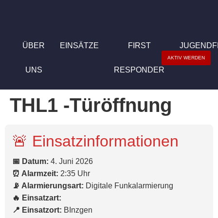
ÜBER
EINSÄTZE
FIRST
JUGEND
AKTIV WERDEN
UNS
RESPONDER
THL1 -Türöffnung
🚨 Einsatzinformationen
📅 Datum:
4. Juni 2026
⏰ Alarmzeit:
2:35 Uhr
📡 Alarmierungsart:
Digitale Funkalarmierung
🔥 Einsatzart:
📍 Einsatzort:
BInzgen