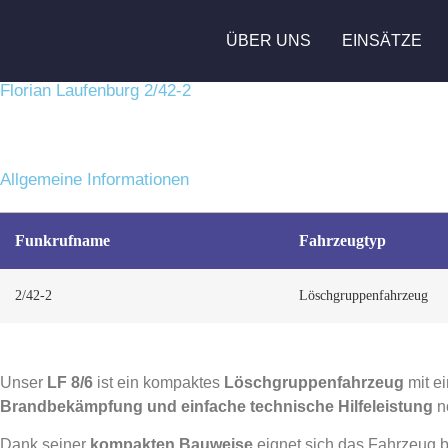
ÜBER UNS
EINSÄTZE
Florian Laufenburg 2/42-2
Allgemeine Informationen
Funkrufname
Fahrzeugtyp
2/42-2
Löschgruppenfahrzeug
Unser
LF 8/6
ist ein kompaktes
Löschgruppenfahrzeug
mit e
Brandbekämpfung und einfache technische Hilfeleistung
n
Dank seiner
kompakten Bauweise
eignet sich das Fahrzeug b