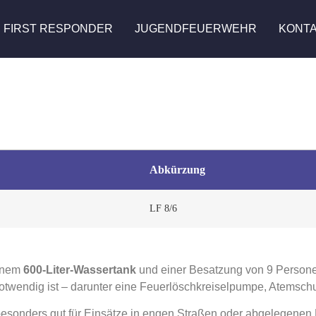
FIRST RESPONDER
JUGENDFEUERWEHR
KONT
Abkürzung
LF 8/6
inem
600-Liter-Wassertank
und einer Besatzung von 9 Personen 
otwendig ist – darunter eine Feuerlöschkreiselpumpe, Atemsc
esonders gut für Einsätze in engen Straßen oder abgelegenen