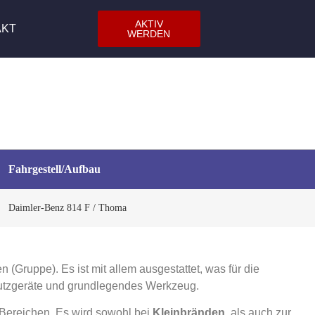
AKTIV
AKT
WERDEN
Fahrgestell/Aufbau
Daimler-Benz 814 F / Thoma
(Gruppe). Es ist mit allem ausgestattet, was für die
hutzgeräte und grundlegendes Werkzeug.
 Bereichen. Es wird sowohl bei
Kleinbränden
, als auch zur