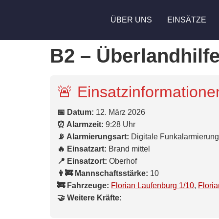
ÜBER UNS
EINSÄTZE
B2 – Überlandhilf
🚨 Einsatzinformatione
📅 Datum:
12. März 2026
⏰ Alarmzeit:
9:28 Uhr
📡 Alarmierungsart:
Digitale Funkalarmierung
🔥 Einsatzart:
Brand mittel
📍 Einsatzort:
Oberhof
👨‍🚒 Mannschaftsstärke:
10
🚒 Fahrzeuge:
Florian Laufenburg 1/10
,
Flori
🤝 Weitere Kräfte: