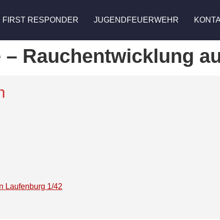
FIRST RESPONDER
JUGENDFEUERWEHR
KONT
e – Rauchentwicklung a
n
an Laufenburg 1/42