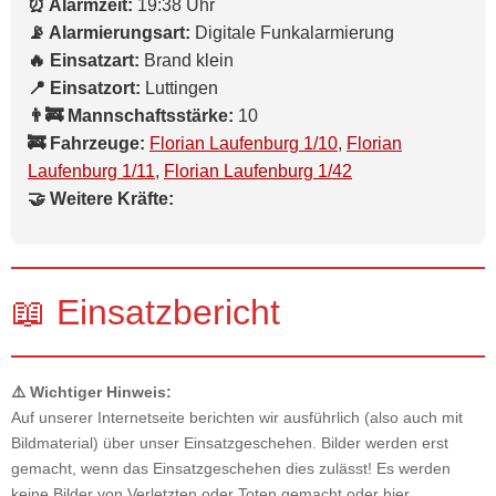
⏰ Alarmzeit:
19:38 Uhr
📡 Alarmierungsart:
Digitale Funkalarmierung
🔥 Einsatzart:
Brand klein
📍 Einsatzort:
Luttingen
👨‍🚒 Mannschaftsstärke:
10
🚒 Fahrzeuge:
Florian Laufenburg 1/10
,
Florian
Laufenburg 1/11
,
Florian Laufenburg 1/42
🤝 Weitere Kräfte:
📖 Einsatzbericht
⚠️ Wichtiger Hinweis:
Auf unserer Internetseite berichten wir ausführlich (also auch mit
Bildmaterial) über unser Einsatzgeschehen. Bilder werden erst
gemacht, wenn das Einsatzgeschehen dies zulässt! Es werden
keine Bilder von Verletzten oder Toten gemacht oder hier