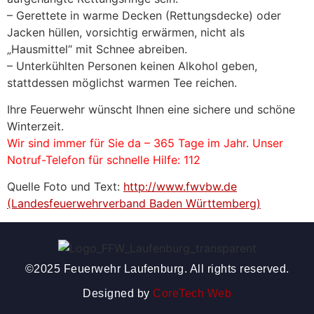
– Gerettete in warme Decken (Rettungsdecke) oder
Jacken hüllen, vorsichtig erwärmen, nicht als
„Hausmittel“ mit Schnee abreiben.
– Unterkühlten Personen keinen Alkohol geben,
stattdessen möglichst warmen Tee reichen.
Ihre Feuerwehr wünscht Ihnen eine sichere und schöne
Winterzeit.
Wir sind immer für Sie da – 365 Tage im Jahr. Unser
Notruf-Telefon für schnelle Hilfe: 112
Quelle Foto und Text:
http://www.fwvbw.de
(Landesfeuerwehrverband Baden Württemberg)
©2025 Feuerwehr Laufenburg. All rights reserved.
Designed by
CoreTech Web