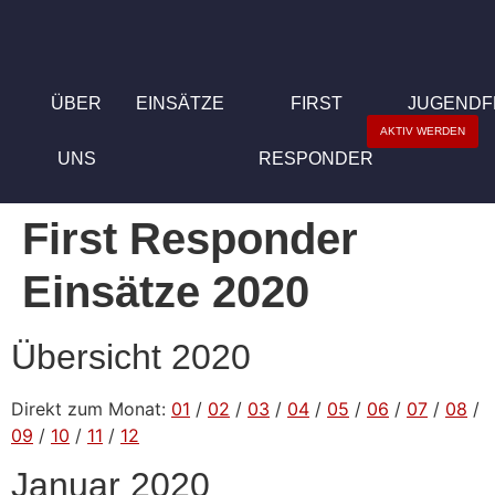
ÜBER
EINSÄTZE
FIRST
JUGEND
AKTIV WERDEN
UNS
RESPONDER
First Responder
Einsätze 2020
Übersicht 2020
Direkt zum Monat:
01
/
02
/
03
/
04
/
05
/
06
/
07
/
08
/
09
/
10
/
11
/
12
Januar 2020