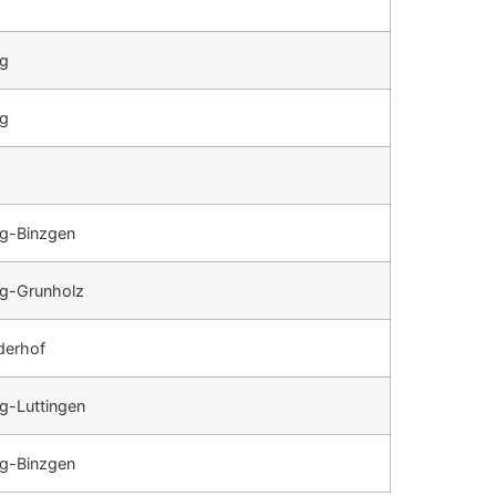
rg
rg
g-Binzgen
rg-Grunholz
derhof
g-Luttingen
g-Binzgen