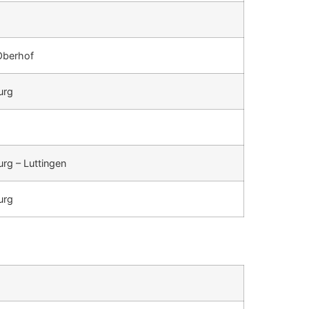
Oberhof
urg
rg – Luttingen
urg