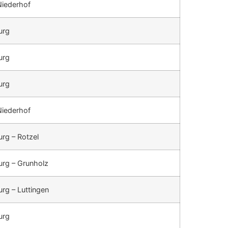
Niederhof
urg
urg
urg
Niederhof
rg – Rotzel
urg – Grunholz
rg – Luttingen
urg