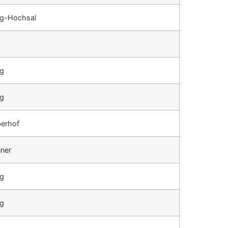
rg-Hochsal
rg
rg
berhof
ner
rg
rg