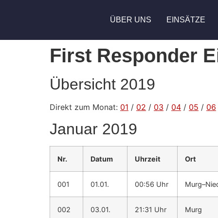
ÜBER UNS
EINSÄTZE
First Responder E
Übersicht 2019
Direkt zum Monat:
01
/
02
/
03
/
04
/
05
/
06
Januar 2019
Nr.
Datum
Uhrzeit
Ort
001
01.01.
00:56 Uhr
Murg–Nie
002
03.01.
21:31 Uhr
Murg