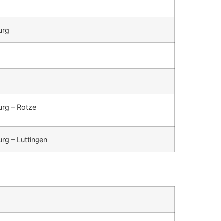
urg
rg – Rotzel
rg – Luttingen