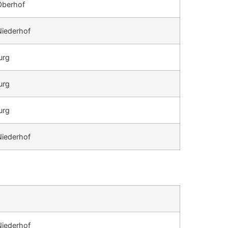
Oberhof
Niederhof
urg
urg
urg
Niederhof
Niederhof