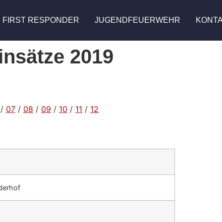
FIRST RESPONDER
JUGENDFEUERWEHR
KONT
insätze 2019
/
07
/
08
/
09
/
10
/
11
/
12
derhof