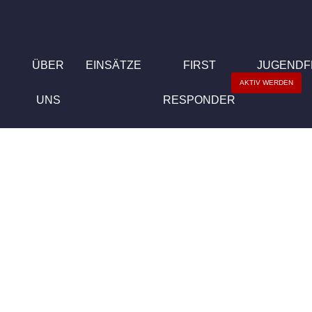
ÜBER
EINSÄTZE
FIRST
JUGEND
AKTIV WERDEN
UNS
RESPONDER
Florian
Laufenburg 1/79