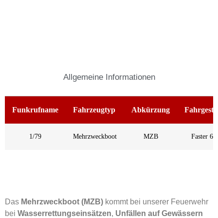
Allgemeine Informationen
Funkrufname
Fahrzeugtyp
Abkürzung
Fahrgeste
1/79
Mehrzweckboot
MZB
Faster 65
Das
Mehrzweckboot (MZB)
kommt bei unserer Feuerwehr
bei
Wasserrettungseinsätzen
,
Unfällen auf Gewässern