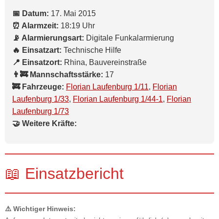
📅 Datum:
17. Mai 2015
⏰ Alarmzeit:
18:19 Uhr
📡 Alarmierungsart:
Digitale Funkalarmierung
🔥 Einsatzart:
Technische Hilfe
📍 Einsatzort:
Rhina, Bauvereinstraße
👨‍🚒 Mannschaftsstärke:
17
🚒 Fahrzeuge:
Florian Laufenburg 1/11
,
Florian
Laufenburg 1/33
,
Florian Laufenburg 1/44-1
,
Florian
Laufenburg 1/73
🤝 Weitere Kräfte:
📖 Einsatzbericht
⚠️ Wichtiger Hinweis: