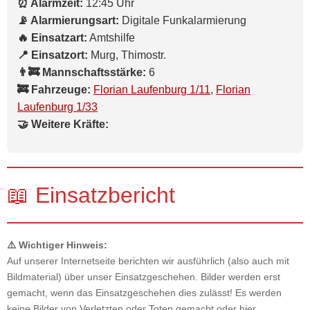
⏰ Alarmzeit:
12:45 Uhr
📡 Alarmierungsart:
Digitale Funkalarmierung
🔥 Einsatzart:
Amtshilfe
📍 Einsatzort:
Murg, Thimostr.
👨‍🚒 Mannschaftsstärke:
6
🚒 Fahrzeuge:
Florian Laufenburg 1/11
,
Florian
Laufenburg 1/33
🤝 Weitere Kräfte:
📖 Einsatzbericht
⚠️ Wichtiger Hinweis:
Auf unserer Internetseite berichten wir ausführlich (also auch mit
Bildmaterial) über unser Einsatzgeschehen. Bilder werden erst
gemacht, wenn das Einsatzgeschehen dies zulässt! Es werden
keine Bilder von Verletzten oder Toten gemacht oder hier