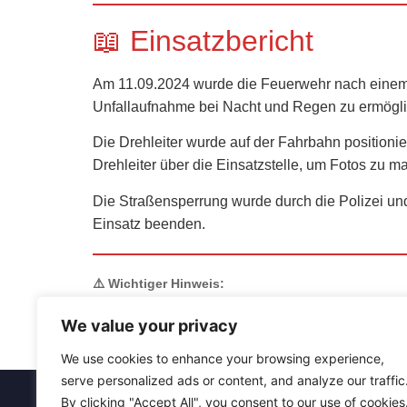
📖 Einsatzbericht
Am 11.09.2024 wurde die Feuerwehr nach einem Ve
Unfallaufnahme bei Nacht und Regen zu ermögl
Die Drehleiter wurde auf der Fahrbahn positionie
Drehleiter über die Einsatzstelle, um Fotos zu m
Die Straßensperrung wurde durch die Polizei un
Einsatz beenden.
⚠️ Wichtiger Hinweis:
Auf unserer Internetseite berichten wir ausführlich (
We value your privacy
Es werden keine Bilder von Verletzten oder Toten gemac
bitte vertrauensvoll an
homepage@feuerwehrlaufenbu
We use cookies to enhance your browsing experience,
serve personalized ads or content, and analyze our traffic
By clicking "Accept All", you consent to our use of cookies