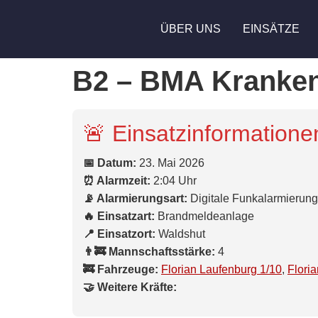
ÜBER UNS
EINSÄTZE
B2 – BMA Kranke
🚨 Einsatzinformatione
📅 Datum:
23. Mai 2026
⏰ Alarmzeit:
2:04 Uhr
📡 Alarmierungsart:
Digitale Funkalarmierung
🔥 Einsatzart:
Brandmeldeanlage
📍 Einsatzort:
Waldshut
👨‍🚒 Mannschaftsstärke:
4
🚒 Fahrzeuge:
Florian Laufenburg 1/10
,
Flori
🤝 Weitere Kräfte: