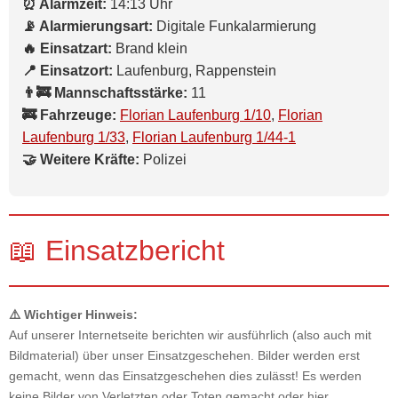
⏰ Alarmzeit:
14:13 Uhr
📡 Alarmierungsart:
Digitale Funkalarmierung
🔥 Einsatzart:
Brand klein
📍 Einsatzort:
Laufenburg, Rappenstein
👨‍🚒 Mannschaftsstärke:
11
🚒 Fahrzeuge:
Florian Laufenburg 1/10
,
Florian
Laufenburg 1/33
,
Florian Laufenburg 1/44-1
🤝 Weitere Kräfte:
Polizei
📖 Einsatzbericht
⚠️ Wichtiger Hinweis:
Auf unserer Internetseite berichten wir ausführlich (also auch mit
Bildmaterial) über unser Einsatzgeschehen. Bilder werden erst
gemacht, wenn das Einsatzgeschehen dies zulässt! Es werden
keine Bilder von Verletzten oder Toten gemacht oder hier