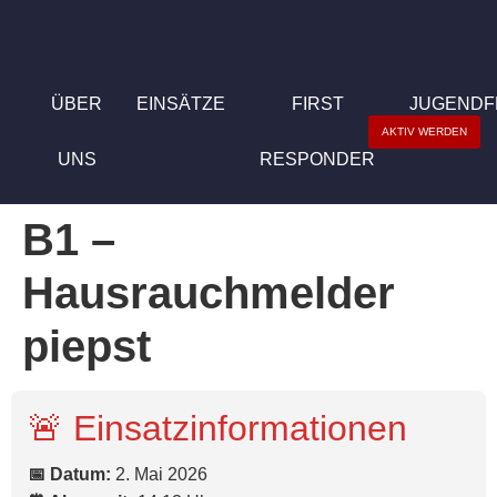
ÜBER
EINSÄTZE
FIRST
JUGEND
AKTIV WERDEN
UNS
RESPONDER
B1 –
Hausrauchmelder
piepst
🚨 Einsatzinformationen
📅 Datum:
2. Mai 2026