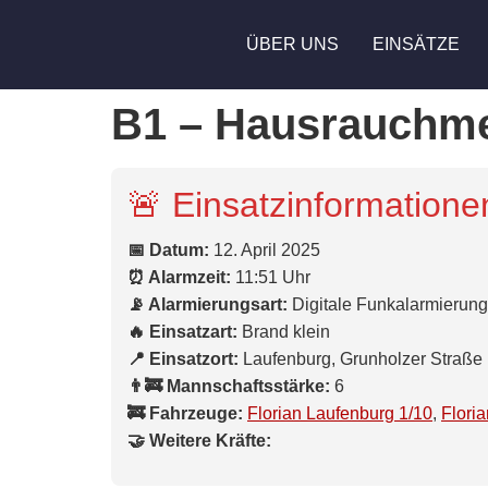
ÜBER UNS
EINSÄTZE
B1 – Hausrauchme
🚨 Einsatzinformatione
📅 Datum:
12. April 2025
⏰ Alarmzeit:
11:51 Uhr
📡 Alarmierungsart:
Digitale Funkalarmierung
🔥 Einsatzart:
Brand klein
📍 Einsatzort:
Laufenburg, Grunholzer Straße
👨‍🚒 Mannschaftsstärke:
6
🚒 Fahrzeuge:
Florian Laufenburg 1/10
,
Flori
🤝 Weitere Kräfte: