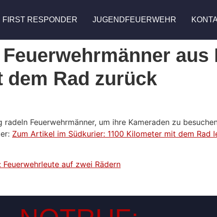
FIRST RESPONDER
JUGENDFEUERWEHR
KONT
 7 Feuerwehrmänner aus
t dem Rad zurück
rg radeln Feuerwehrmänner, um ihre Kameraden zu besuch
ier:
Zum Artikel im Südkurier: 1100 Kilometer mit dem Rad
g: Feuerwehrleute auf zwei Rädern