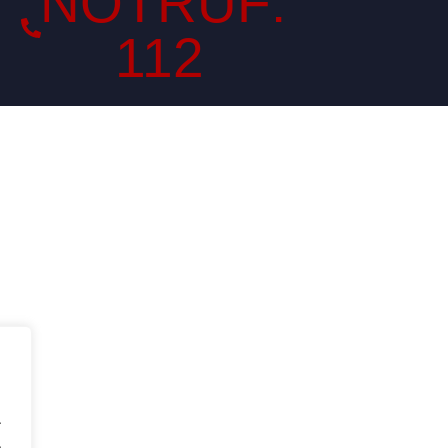
NOTRUF:
112
.
.