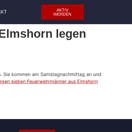
AKTIV
AKT
WERDEN
 Elmshorn legen
en. Sie kommen am Samstagnachmittag an und
 legen sieben Feuerwehrmänner aus Elmshorn