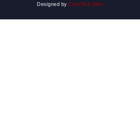
Designed by
CoreTech Web