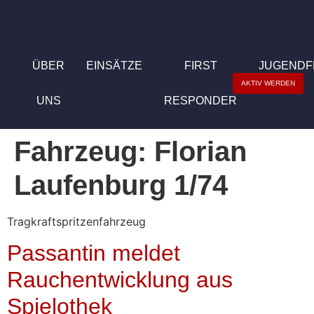
ÜBER
EINSÄTZE
FIRST
JUGEND
AKTIV WERDEN
UNS
RESPONDER
Fahrzeug:
Florian
Laufenburg 1/74
Tragkraftspritzenfahrzeug
Passantin meldet
Rauchentwicklung aus
Spielothek