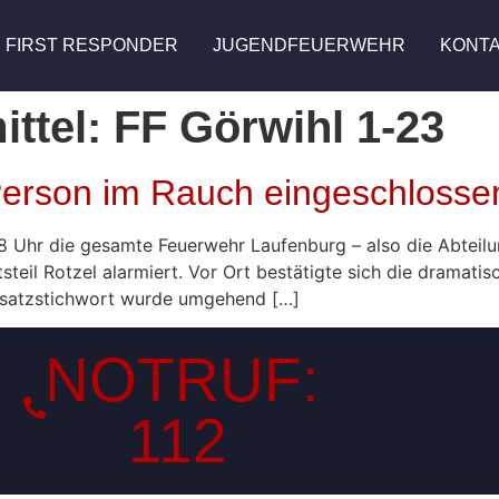
FIRST RESPONDER
JUGENDFEUERWEHR
KONT
ittel:
FF Görwihl 1-23
erson im Rauch eingeschlosse
8 Uhr die gesamte Feuerwehr Laufenburg – also die Abteil
teil Rotzel alarmiert. Vor Ort bestätigte sich die dramati
nsatzstichwort wurde umgehend […]
NOTRUF:
112