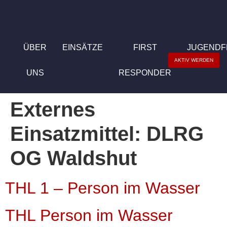
ÜBER
EINSÄTZE
FIRST
JUGEND
AKTIV WERDEN
UNS
RESPONDER
Externes
Einsatzmittel:
DLRG
OG Waldshut
THL 1 – Person im Wasser
THL Person im Wasser