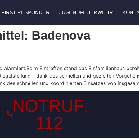
FIRST RESPONDER
JUGENDFEUERWEHR
KONT
ittel:
Badenova
larmiert.Beim Eintreffen stand das Einfamilienhaus bereit
iegelstellung – dank des schnellen und gezielten Vorgehe
nk des schnellen und koordinierten Einsatzes von insgesam
NOTRUF:
112