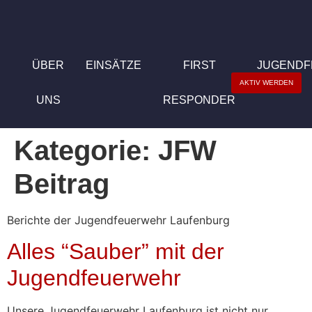
ÜBER
EINSÄTZE
FIRST
JUGEND
AKTIV WERDEN
UNS
RESPONDER
Kategorie:
JFW
Beitrag
Berichte der Jugendfeuerwehr Laufenburg
Alles “Sauber” mit der
Jugendfeuerwehr
Unsere Jugendfeuerwehr Laufenburg ist nicht nur