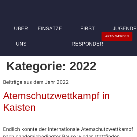
ÜBER
EINSÄTZE
FIRST
JUGEND
AKTIV WERDEN
UNS
RESPONDER
Kategorie:
2022
Beiträge aus dem Jahr 2022
Atemschutzwettkampf in
Kaisten
Endlich konnte der internationale Atemschutzwettkampf
nach pandemiebedingter Pause wieder stattfinden.