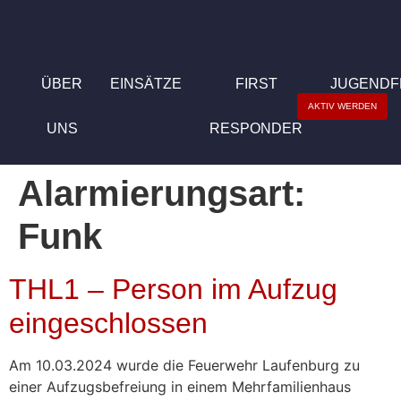
ÜBER
EINSÄTZE
FIRST
JUGEND
AKTIV WERDEN
UNS
RESPONDER
Alarmierungsart:
Funk
THL1 – Person im Aufzug
eingeschlossen
Am 10.03.2024 wurde die Feuerwehr Laufenburg zu
einer Aufzugsbefreiung in einem Mehrfamilienhaus